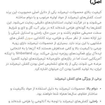
اصل)
کیفیت بالای محصولات تیمبرلند یکی از دلایل اصلی محبوبیت این برند
است. کفش‌های تیمبرلند از مواد اولیه مرغوب و با دوام ساخته
می‌شوند و در فرآیند تولید، استانداردهای دقیقی رعایت می‌شود. این
کفش‌ها به گونه‌ای طراحی شده‌اند که در برابر آب، گل و لای و شرایط
سخت محیطی مقاوم باشند و در عین حال، راحتی و استایل شیکی را
نیز ارائه دهند. از نظر سبک و طراحی، برند کانادایی
سورل
کفش های
مشابهی با این برند دارد. بسیاری از محصولات تیمبرلند دارای رویه
چرمی با کیفیت بالا و کفی ضدلغزش هستند که آن‌ها را به انتخابی
ایده‌آل برای فعالیت‌های روزمره تبدیل می‌کند. برند timberland با اینکه
آمریکایی است اما در بازارهای خاورمیانه تیمبرلندهای تولید کلمبیا
عرضه می شوند، یکی از راه های تشخیص اصل بودن کفش تیمبرلند در
ایران، به تولید کلمبیا بودن آن میتوان اشاره کرد.
برخی از ویژگی های کفش تیمبرلند:
دوام بالا
: محصولات تیمبرلند به دلیل استفاده از مواد باکیفیت و
ساختار مقاوم، سال‌ها همراه شما خواهند بود.
راحتی
: کفش‌های تیمبرلند با توجه به آناتومی پا طراحی شده‌اند و