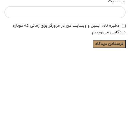
وب‌ سایت
ذخیره نام، ایمیل و وبسایت من در مرورگر برای زمانی که دوباره
دیدگاهی می‌نویسم.
جُفت، مرکز معرفی تولیدکنندگان و فروشندگان عمده کتونی برای
دسترسی آسانتر خرده فروشان به پخش کنندگان مستقیم کفش و
کتانی می باشد. همینطور در فروشگاه اینترنتی ما می توانید انواع
کفش و کتونی های مردانه و زنانه اورجینال، ایرانی، های کپی خارجی و...
مشاهده و خریداری کنید.
آدرس:
تهران، بازار پانزده خرداد، سبزه میدان، دالان توتون فروشان،
سرای اعظم، همکف چهارم، پلاک ۱۴۲ (کتونی ایرانی عمده)