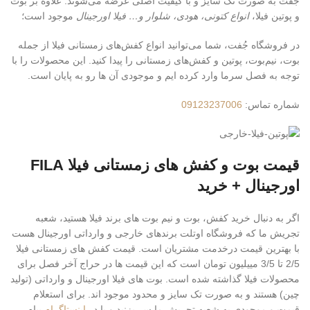
جُفت به صورت تک سایز و با کیفیت اصلی عرضه می‌شوند. علاوه بر بوت
و پوتین فیلا،
انواع کتونی، هودی، شلوار و… فیلا اورجینال
موجود است؛
در فروشگاه جُفت، شما می‌توانید انواع کفش‌های زمستانی فیلا از جمله
بوت، نیم‌بوت، پوتین و کفش‌های زمستانی را پیدا کنید. این محصولات را با
توجه به فصل سرما وارد کرده ایم و موجودی آن ها رو به پایان است.
شماره تماس:
09123237006
قیمت بوت و کفش های زمستانی فیلا FILA
اورجینال + خرید
اگر به دنبال خرید کفش، بوت و نیم بوت های برند فیلا هستید، شعبه
تجریش ما که فروشگاه اوتلت برندهای خارجی و وارداتی اورجینال هست
با بهترین قیمت درخدمت مشتریان است. قیمت کفش های زمستانی فیلا
2/5 تا 3/5 مییلیون تومان است که این قیمت ها در حراج آخر فصل برای
محصولات فیلا گذاشته شده است. بوت های فیلا اورجینال و وارداتی (تولید
چین) هستند و به صورت تک سایز و محدود موجود اند. برای استعلام
قیمت و موجودی به شعبه تجریش ما سر بزنید و یا در
اینستاگرام
پیام