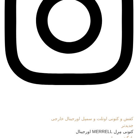
کفش و کتونی اوتلت و سمپل اورجینال خارجی
جدیدتر
کتونی مِرِل MERRELL اورجینال
بازگشت به لیست