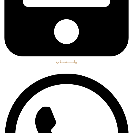
واتـــــســاپ