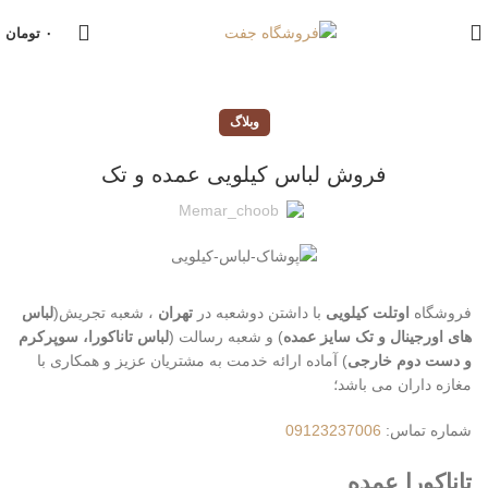
۰
تومان
وبلاگ
فروش لباس کیلویی عمده و تک
Memar_choob
فروشگاه
اوتلت کیلویی
با داشتن دوشعبه در
تهران
، شعبه تجریش(
لباس
های اورجینال و تک سایز عمده
) و شعبه رسالت (
لباس تاناکورا، سوپرکرم
و دست دوم خارجی
) آماده ارائه خدمت به مشتریان عزیز و همکاری با
مغازه داران می باشد؛
شماره تماس:
09123237006
تاناکورا عمده