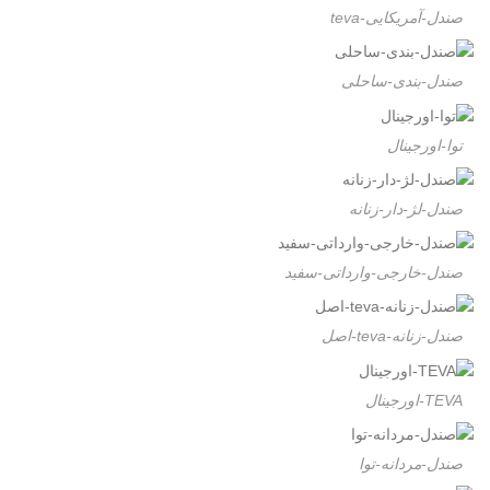
صندل-آمریکایی-teva
صندل-بندی-ساحلی
توا-اورجینال
صندل-لژ-دار-زنانه
صندل-خارجی-وارداتی-سفید
صندل-زنانه-teva-اصل
TEVA-اورجینال
صندل-مردانه-توا