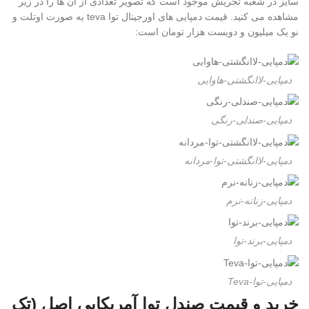
سایز در شعبه تجریش موجود است که تصویر تعدادی از آن ها را در زیر
مشاهده می کنید. قیمت دمپایی های اورجینال توا teva به صورت اوتلت و
نو یک میلیون و دویست هزار تومان است:
دمپایی-لاانگشتی-هاوایی
دمپایی-صندلی-رنگی
دمپایی-لاانگشتی-توا-مردانه
دمپایی-زنانه-نرم
دمپایی-برند-توا
دمپایی-توا-Teva
خرید و قیمت صندل توا آمریکایی اصل (تک