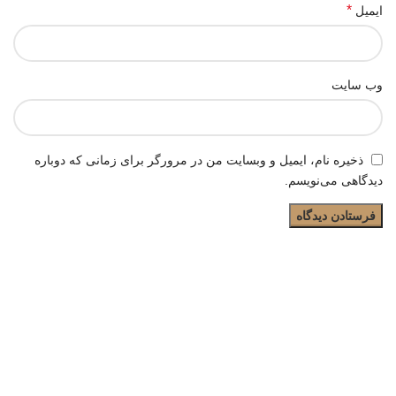
*
ایمیل
وب‌ سایت
ذخیره نام، ایمیل و وبسایت من در مرورگر برای زمانی که دوباره
دیدگاهی می‌نویسم.
جُفت، مرکز معرفی تولیدکنندگان و فروشندگان عمده کتونی برای
دسترسی آسانتر خرده فروشان به پخش کنندگان مستقیم کفش و کتانی
می باشد. همینطور در فروشگاه اینترنتی ما می توانید انواع کفش و
کتونی های مردانه و زنانه اورجینال، ایرانی، های کپی خارجی و... مشاهده
و خریداری کنید.