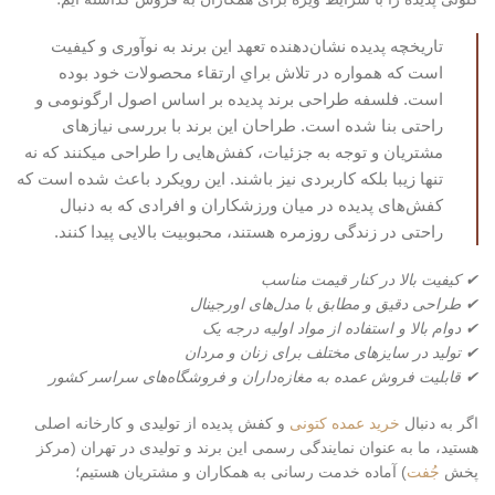
تاريخچه پديده نشان‌دهنده تعهد اين برند به نوآوری و کيفيت
است که همواره در تلاش براي ارتقاء محصولات خود بوده
است. فلسفه طراحی برند پديده بر اساس اصول ارگونومی و
راحتی بنا شده است. طراحان اين برند با بررسی نيازهای
مشتريان و توجه به جزئيات، کفش‌هايی را طراحی ميکنند که نه
تنها زيبا بلکه کاربردی نيز باشند. اين رويکرد باعث شده است که
کفش‌های پديده در ميان ورزشکاران و افرادی که به دنبال
راحتی در زندگی روزمره هستند، محبوبيت بالايی پيدا کنند.
✔ کیفیت بالا در کنار قیمت مناسب
✔ طراحی دقیق و مطابق با مدل‌های اورجینال
✔ دوام بالا و استفاده از مواد اولیه درجه یک
✔ تولید در سایزهای مختلف برای زنان و مردان
✔ قابلیت فروش عمده به مغازه‌داران و فروشگاه‌های سراسر کشور
اگر به دنبال
خرید عمده کتونی
و کفش پدیده از تولیدی و کارخانه اصلی
هستید، ما به عنوان نمایندگی رسمی این برند و تولیدی در تهران (مرکز
پخش
جُفت
) آماده خدمت رسانی به همکاران و مشتریان هستیم؛