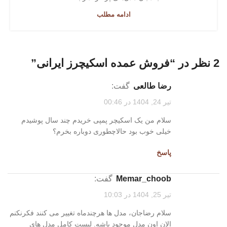
ادامه مطلب
2 نظر در “
فروش عمده اسکیچرز ایرانی
”
رضا طالعی
گفت:
تیر 24, 1404 در 00:46
سلام من یک اسکیچر پمپی خریدم چند سال پوشیدم
خیلی خوب بود حالاچطوری دوباره بخرم؟
پاسخ
memar_choob
گفت:
تیر 25, 1404 در 10:03
سلام رضاجان، مدل ها هرچندماه تغییر می کنند فکرنکنم
الان اون مدل موجود باشه. لیست کامل مدل های